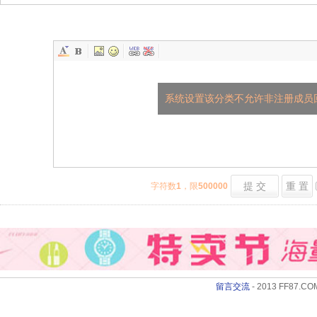
系统设置该分类不允许非注册成员
提 交
重 置
字符数
1
，限
500000
留言交流
- 2013 FF87.COM