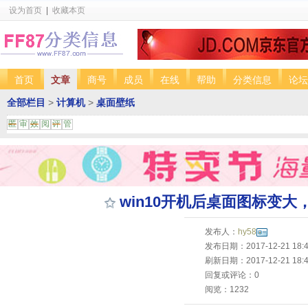
设为首页
|
收藏本页
首页
文章
商号
成员
在线
帮助
分类信息
论坛
全部栏目
>
计算机
>
桌面壁纸
匿
审
效
阅
评
管
win10开机后桌面图标变大
发布人：
hy58
发布日期：2017-12-21 18:4
刷新日期：2017-12-21 18:4
回复或评论：0
阅览：1232