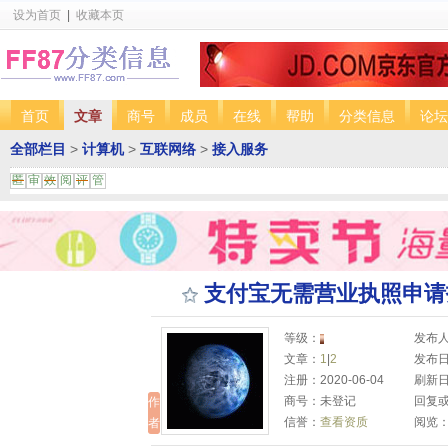
设为首页
|
收藏本页
首页
文章
商号
成员
在线
帮助
分类信息
论坛
全部栏目
>
计算机
>
互联网络
>
接入服务
匿
审
效
阅
评
管
支付宝无需营业执照申请
等级：
发布
文章：
1
|
2
发布日期
注册：2020-06-04
刷新日期
商号：未登记
回复或
作
信誉：
查看资质
阅览：
者