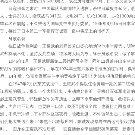
初战即获胜利，毖伤日军5000余人。战役历时近两个月，日军多次进攻
日寇强弩之末时，中国军队从防御转入进攻，杀得日军狼奔豕突，溃不成
人，士兵230人，缴获战马347匹、火炮24门、机枪100挺、步枪130
耀武名声鹊起，不久被选为国民党中央执行委员。1945年8月15日日本
官，接过了日本第二十军指挥官坂西一良中将呈上的指挥刀。
身败名裂
抗日战争胜利后，王耀武的老师曾苦口婆心地劝说他审时度势，明智
武却冥顽不化，坚持反共立场，继续与人民为敌，终于身败名裂，做了解
1946年1月，王耀武履新第二绥靖区司令官，同年11月兼任山东省
野战军的陈毅和粟裕将军。早在1934年王耀武攻击寻淮洲的红军时，粟
辱。14年后，负责华野军事斗争的粟裕终于等到了为战友报仇雪恨的机
在1947年2月的莱芜战役中，王耀武不得以任命黄埔一期的第二绥靖
谋寡断的弱点，提出一个大胆计划，主动放弃临沂，寻机歼灭孤军南进的
起王耀武警觉，怀疑解放军另有所图，立即下令李仙州部撤退，收缩兵力
战，声言吃不到肉，也要咬一口油；吃不到满汉全席，也得捞走两盘菜！
洲，不急于冲锋，下令部队昼宿夜行，隐蔽北进，不许贸然出击，并预言
们会把大餐送回来！”果然不出陈毅所料，陈诚发现华野在西运河架设浮
判，一面斥令王耀武不准后缩，一面直接命令李仙洲部确保莱芜、新泰阵