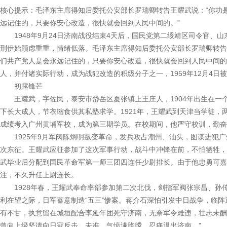
核心提示：毛泽东主席得知后委托公安部长罗瑞卿转告王耀武说：“你功
远记住的，只要你安心改造，很快就会回到人民中间的。”
1948年9月24日济南战役结束4天后，国民党第二绥靖区司令官、
刑伊始顾虑重重，情绪低落。毛泽东主席得知后委托公安部长罗瑞卿转告
们共产党人是会永远记住的，只要你安心改造，很快就会回到人民中间的
人，并付诸实际行动，成为战犯改造的积级分子之一，1959年12月4
初露锋芒
王耀武，字佐民，泰安市岱岳区夏张镇上王庄人，1904年出生在一
下长大成人，节衣缩食供其私塾求学。1921年，王耀武到天津当学徒，两
成绩考入广州黄埔军校，成为第三期学员。在校期间，他严守校训，勤
1925年9月军阀陈炯明叛变革命，发兵攻占潮州、汕头，图谋进犯广
次东征。王耀武应征参加了这次军事行动，战斗中冲锋在前，不怕牺牲，在
武毕业后分配到国民革命军第一师三团四连任少尉排长。由于他忠勇可嘉
注，不久升任上尉连长。
1928年春，王耀武奉命率部参加第二次北伐，剑指军阀张宗昌、孙传
利在望之际，日军蓄意制造“五三”惨案。蒋介石深怕引发中日战争，临
有不甘，执意留在城垣配合李延年团死守济南，无奈军令难违，壮志未酬
曾向上级坚请向日寇反击，未准，气愤满胸膛，忍痛退出济南。”