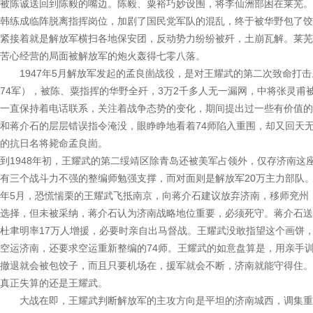
被陈诚送回到陈毅的嘴边。陈毅、粟裕巧妙设围，将李仙洲部困在莱芜。
韩练成临阵脱离指挥岗位，加剧了国民党军队的混乱，终于被华野包了饺
紧接着就是解放军横扫各地保安团，反动势力纷纷被歼，土崩瓦解。莱芜
苦心经营的局面被解放军的炮火轰得七零八落。
1947年5月解放军发起的孟良崮战役，是对王耀武的第二次致命打击
74军），被陈、粟指挥的华野全歼，3万2千多人无一漏网，中将张灵甫
一直保持着电话联系，关注着战争态势的变化，期间提出过一些有价值的
和蒋介石的层层错误指令淹没，眼睁睁地看着74师陷入重围，却又回天
的抗日名将毙命孟良崮。
到1948年初，王耀武的第二绥靖区除青岛还被美军占领外，仅存济南这
有三个战斗力不强的整编师勉强支撑，而对面则是解放军20万主力部队
年5月，恐慌惴栗的王耀武飞抵南京，向蒋介石建议放弃济南，移师兖州
选择，但未被采纳，蒋介石认为济南战略地位重要，必须死守。蒋介石送
杜聿明率17万人增援，必要时亲自出马督战。王耀武没敢指望这个画饼，
空运济南，还要求空运重新整编的74师。王耀武的如意盘算是，用亲手训
撤退就会被包饺子，而且只要机场在，援军就会不断，济南就能守得住。
真正失算的还是王耀武。
大战在即，王耀武判断解放军的主攻方向是平坦的济南城西，调集重