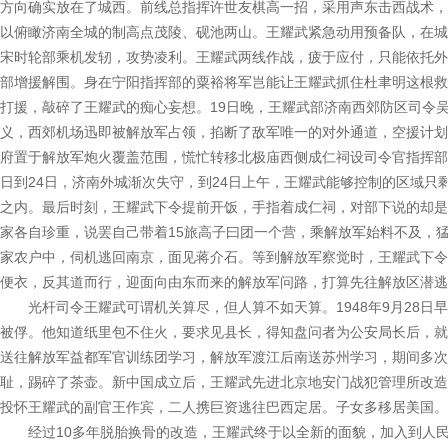
方向确实放在了城西。前线总指挥许世友棋高一招，采用声东击西战术，
以俯瞰济南全城的制高点茂陵、砚池两山。王耀武紧急动用预备队，在城
宋时轮部乘机发轫，攻势凌利。王耀武两线作战，疲于应付，只能依托外
部增援解围。身在宁阳指挥部的粟裕将军岂能让王耀武抓住杜聿明这根救
打援，敲碎了王耀武的痴心妄想。19日晚，王耀武部济南西郊防区司令
义，西郊机场迅即被解放军占领，掐断了敌军唯一的对外通道，空援计划
府置于解放军炮火覆盖范围，慌忙转移北极庙西侧成仁祠设司令官指挥部
日到24日，济南外城渐次失守，到24日上午，王耀武能够控制的区域只
之内。最后时刻，王耀武下令提前开饭，手指着成仁祠，对部下说的却是
家各自珍重，说罢自己带着15旅高子曰团一个营，乘解放军始料不及，
家农户中，伺机逃回南京，面见蒋介石。等到解放军察觉时，王耀武下令
便衣，反其道而行，迎面向由东而来的解放军问路，打算先往解放区潜逃
光杆司令王耀武可谓机关算尽，但人算不如天算。1948年9月28日
被俘。他知道纸里包不住火，要求见县长，得知盘问者为公安局长后，就
送往解放军益都军官训练团学习，解放军渡江后南送苏州学习，期间多次
耻，踢碎了茶壶。新中国成立后，王耀武先进北京地安门战犯管理所改造
投怀王耀武的副官王作宾，二人携巨资逃往巴西定居。子女多移居美国。
经过10多年脱胎换骨的改造，王耀武终于以全新的面貌，加入到人民行