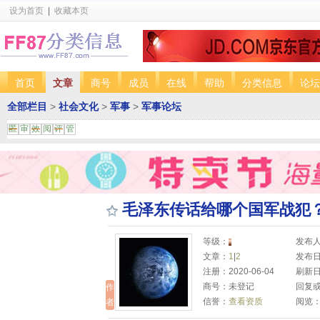
设为首页
|
收藏本页
首页
文章
商号
成员
在线
帮助
分类信息
论坛
全部栏目
>
社会文化
>
军事
>
军事论坛
匿
审
效
阅
评
管
毛泽东传话给哪个国军战犯
等级：
发布
文章：
1
|
2
发布日期
注册：2020-06-04
刷新日期
商号：未登记
回复或
作
信誉：
查看资质
阅览：
者