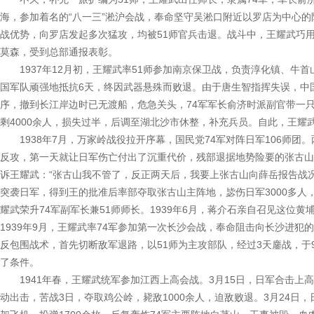
海，参加着名的“八一三”淞沪会战，奉命坚守吴淞口附近以罗店为中心
战优势，向罗店发起多次猛攻，均被51师官兵击退。战斗中，王耀武巧
莫森，受到总部通报表彰。
1937年12月初，王耀武率51师参加南京保卫战，负责淳化镇、牛首山
国军队顽强地抵抗6天，终因武器悬殊而败退。由于唐生智指挥失误，中
序，撤到长江岸边时已无渡船，危急关头，74军军长俞济时派副官带一只
剩4000余人，损失过半，后调至湖北沙市休整，补充兵员。自此，王耀
1938年7月，万家岭战役拉开序幕，国民党74军对阵日军106师团
反攻，第一天就让日军伤亡付出了沉重代价，残部退据地势险要的张古山
诉王耀武：“张古山我不管了，反正两天后，我要上张古山向薛岳报告战
突袭日军，得到王的批准后率部夺取张古山主阵地，毖伤日军3000多人
耀武荣升74军副军长兼51师师长。1939年6月，蒋介石亲自召见这位黄
1939年9月，王耀武率74军参加第一次长沙会战，奉命阻击向长沙进犯
反包围战术，首先切断敌军退路，以51师为主攻部队，经过3天鏖战，于
了条件。
1941年春，王耀武统军参加江西上高会战。3月15日，日军合击上高
动出击，苦战3日，夺取鸡公岭，毙敌1000余人，迫敌败退。3月24日，