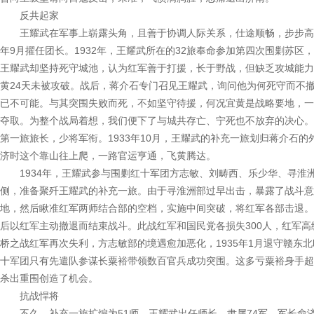
反共起家
王耀武在军事上崭露头角，且善于协调人际关系，仕途顺畅，步步高升
年9月擢任团长。1932年，王耀武所在的32旅奉命参加第四次围剿苏
王耀武却坚持死守城池，认为红军善于打援，长于野战，但缺乏攻城能力
黄24天未被攻破。战后，蒋介石专门召见王耀武，询问他为何死守而不
已不可能。与其突围失败而死，不如坚守待援，何况宜黄是战略要地，一
夺取。为整个战局着想，我们便下了与城共存亡、宁死也不放弃的决心。
第一旅旅长，少将军衔。1933年10月，王耀武的补充一旅划归蒋介石
济时这个靠山往上爬，一路官运亨通，飞黄腾达。
1934年，王耀武参与围剿红十军团方志敏、刘畴西、乐少华、寻淮洲
侧，准备聚歼王耀武的补充一旅。由于寻淮洲部过早出击，暴露了战斗意
地，然后瞅准红军两师结合部的空档，实施中间突破，将红军各部击退。
后以红军主动撤退而结束战斗。此战红军和国民党各损失300人，红军
桥之战红军再次失利，方志敏部的境遇愈加恶化，1935年1月退守赣东
十军团只有先遣队参谋长粟裕带领数百官兵成功突围。这多亏粟裕身手超
杀出重围创造了机会。
抗战悍将
不久，补充一旅扩编为51师，王耀武出任师长，隶属74军，军长俞济时。