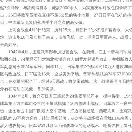
架飞机，投弹1700余枚，反复轰炸74军主要阵地白茅山，工事被毁，
起7次冲锋，与敌肉搏拼杀，毙敌2000余人，为实施友军对敌包围争取了
击，26日将敌军压缩在直径不足5公里的狭小地带。27日日军在飞机的掩
日，中国军队克复陷落敌手半月之久的高安镇。
上高会战至4月9日结束，历时25天，毙伤日军少将指挥官岩永、大佐
炮、追击炮10门及步枪干余支，击落飞机一架，俘虏日军百余人。战后，
最高勋章。
1942年4月，王耀武率部参加浙赣会战，在衢州、江山一带与日军展开
鄂西会战，74军经石门对湘北松滋县敌人侧背发起猛烈攻击，并截断敌
军副总司令兼74军军长。同年11月，日军集结7个师团约10万人进攻湖
区与敌血战，日军猛攻16天，全城夷为平地。坚守常德城的74军57师80
击，在友军的配合下，经过6天恶战，收复常德城。这一战深得蒋介石的
介石在南岳召见他，备加奖励。
1944年2月，蒋介石提升王耀武为24集团军总司令，授中将衔。19
陆军第四方面军司令官的王耀武指挥了湘西雪峰山战役。日军坂西一良中
击，企图攻占中国军队最大空军基地，打通湘桂通道，西犯入川。王耀武统帅
部队约30万兵力迎敌，经过周密部署，决定将主战场摆在雪峰山东南麓
敌人进攻势头。日军采取以联队为作战单位的运动战术，轮番强攻，冒死