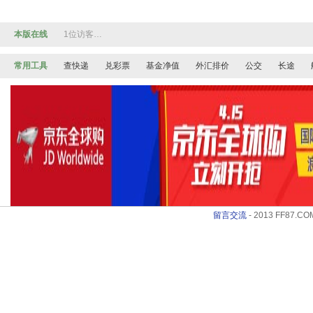
本版在线
1位访客…
常用工具
查快递
兑彩票
基金净值
外汇排价
公交
长途
留言交流
- 2013 FF87.COM