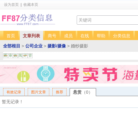
设为首页
|
收藏本页
首页
文章列表
商号
成员
在线
帮助
分类信息
全部根目
>
公司企业
>
摄影/摄像
> 婚纱摄影
匿
审
效
阅
评
管
悬赏
（0）
有效记录
图片文章
推荐
暂无记录！