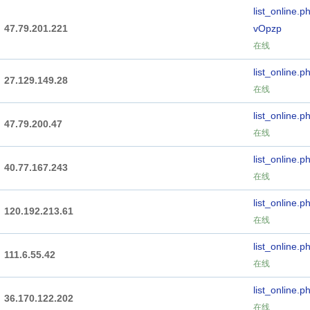
list_onlin
47.79.201.221
vOpzp
在线
list_onlin
27.129.149.28
在线
list_online
47.79.200.47
在线
list_online
40.77.167.243
在线
list_online
120.192.213.61
在线
list_online
111.6.55.42
在线
list_online
36.170.122.202
在线