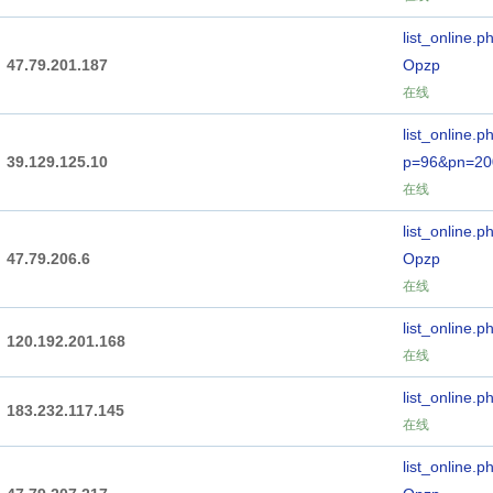
list_onlin
47.79.201.187
Opzp
在线
list_onlin
39.129.125.10
p=96&pn=20
在线
list_onlin
47.79.206.6
Opzp
在线
list_online
120.192.201.168
在线
list_onlin
183.232.117.145
在线
list_onlin