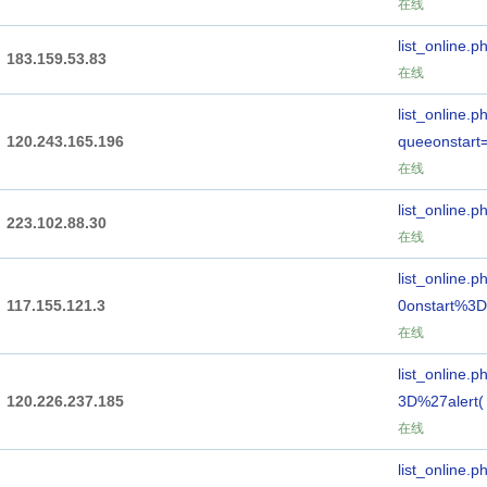
在线
list_online
183.159.53.83
在线
list_onlin
120.243.165.196
queeonstar
在线
list_onlin
223.102.88.30
在线
list_onlin
117.155.121.3
0onstart%3
在线
list_onlin
120.226.237.185
3D%27alert(
在线
list_onlin