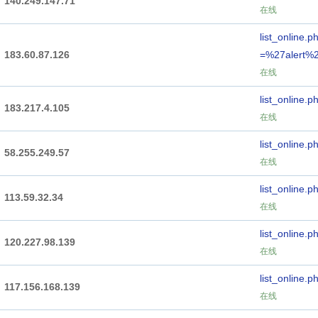
140.249.147.71
在线
list_online
183.60.87.126
=%27alert%
在线
list_online.
183.217.4.105
在线
list_online
58.255.249.57
在线
list_onlin
113.59.32.34
在线
list_online
120.227.98.139
在线
list_online
117.156.168.139
在线