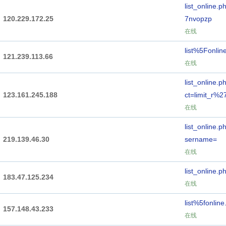
list_onlin
120.229.172.25
7nvopzp
在线
list%5Fonli
121.239.113.66
在线
list_online
123.161.245.188
ct=limit_r
在线
list_onlin
219.139.46.30
sername=
在线
list_online
183.47.125.234
在线
list%5fonli
157.148.43.233
在线