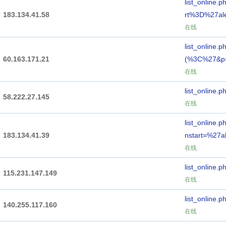
list_onlin
183.134.41.58
rt%3D%27a
在线
list_onlin
60.163.171.21
(%3C%27&p
在线
list_online
58.222.27.145
在线
list_onlin
183.134.41.39
nstart=%27
在线
list_online
115.231.147.149
在线
list_online
140.255.117.160
在线