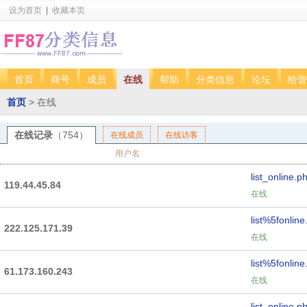
设为首页
|
收藏本页
首页
商号
成员
在线
帮助
分类信息
论坛
给管
首页
> 在线
在线记录
（754）
在线成员
在线访客
用户名
list_online
119.44.45.84
在线
list%5fonlin
222.125.171.39
在线
list%5fonli
61.173.160.243
在线
list_onlin