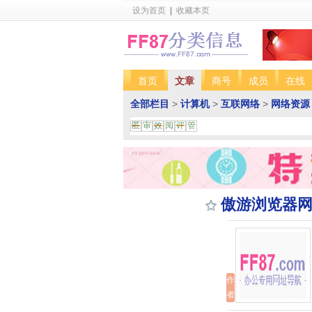
设为首页
|
收藏本页
首页
文章
商号
成员
在线
全部栏目
>
计算机
>
互联网络
>
网络资源
匿
审
效
阅
评
管
傲游浏览器网
作
者