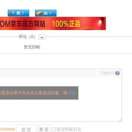
2
2
评论（0）
︽
暂无回帖
完整模式
设置该分类不允许非注册成员回复。请
登陆
提交到最后页
提 交
重 置
限
500000