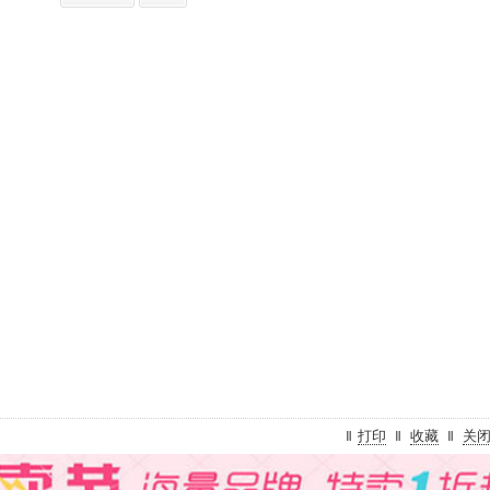
打印
收藏
关
‖
‖
‖