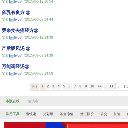
发表
hy58
（2015-06-12 10:54）
催乳有良方 ㊣
发表
hy58
（2015-08-09 14:44）
哭来笑去痛经方㊣
发表
hy58
（2015-06-12 14:39）
产后驱风汤 ㊣
发表
hy58
（2015-08-09 14:39）
万能调经汤㊣
发表
hy58
（2015-08-08 14:58）
362
1
2
3
4
5
6
7
8
9
10
>>
… 11
|
本版在线
1位访客…
常用工具
查快递
兑彩票
基金净值
外汇排价
公交
长途