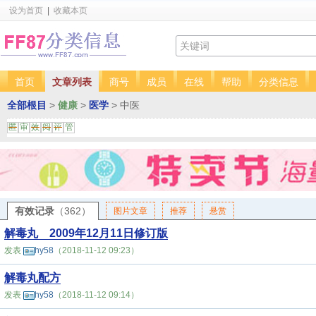
设为首页
|
收藏本页
首页
文章列表
商号
成员
在线
帮助
分类信息
全部根目
>
健康
>
医学
> 中医
匿
审
效
阅
评
管
有效记录
（362）
图片文章
推荐
悬赏
解毒丸 2009年12月11日修订版
发表
hy58
（2018-11-12 09:23）
解毒丸配方
发表
hy58
（2018-11-12 09:14）