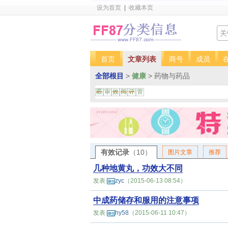
设为首页
|
收藏本页
首页
文章列表
商号
成员
全部根目
>
健康
> 药物与药品
匿
审
效
阅
评
管
有效记录
（10）
图片文章
推荐
几种地黄丸，功效大不同
发表
zyc
（2015-06-13 08:54）
中成药储存和服用的注意事项
发表
hy58
（2015-06-11 10:47）