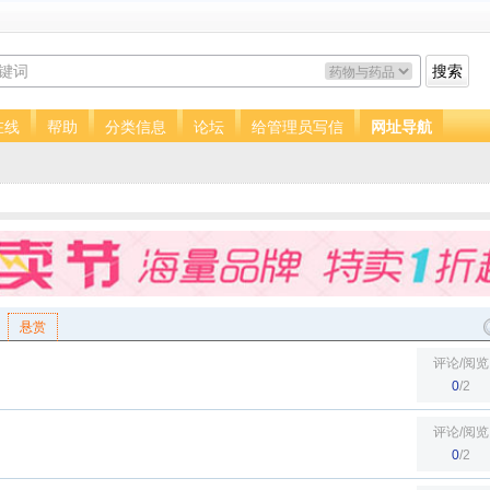
搜索
在线
帮助
分类信息
论坛
给管理员写信
网址导航
悬赏
评论/阅览
0
/2
评论/阅览
0
/2