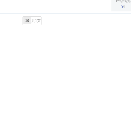
评论/阅览
0
/1
10
共1页