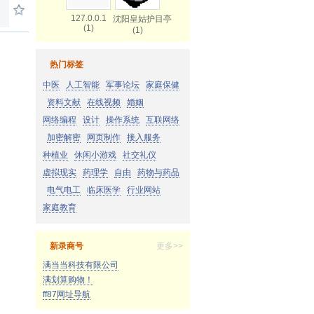
127.0.0.1
沈阳皇姑护目亭
(1)
(1)
热门标签
中医
人工智能
军事论坛
家庭保健
资料文献
在线视频
婚姻
网络编程
设计
操作系统
互联网络
加密解密
网页制作
接入服务
种植业
休闲小游戏
社交礼仪
虚拟现实
药理学
自由
药物与药品
电气电工
临床医学
行业网站
家庭教育
新录商号
更多>>
满当当科技有限公司
满划算购物！
ff87网址导航