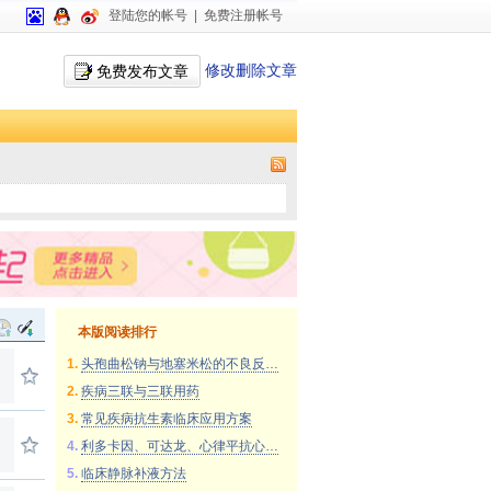
登陆您的帐号
|
免费注册帐号
修改删除文章
免费发布文章
本版阅读排行
1.
头孢曲松钠与地塞米松的不良反…
2.
疾病三联与三联用药
3.
常见疾病抗生素临床应用方案
4.
利多卡因、可达龙、心律平抗心…
5.
临床静脉补液方法