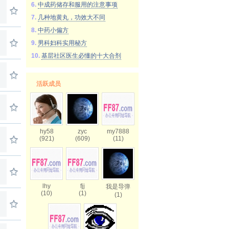
6.
中成药储存和服用的注意事项
7.
几种地黄丸，功效大不同
8.
中药小偏方
9.
男科妇科实用秘方
10.
基层社区医生必懂的十大合剂
活跃成员
hy58
zyc
my7888
(921)
(609)
(11)
lhy
fjj
我是导弹
(10)
(1)
(1)