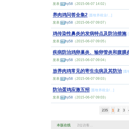
发表
hy58
（2015-06-07 14:02）
养肉鸡问答全集2
[
畜牧养殖业
/…]
发表
hy58
（2015-06-07 09:07）
鸡传染性鼻炎的发病特点及防治措施
[
发表
hy58
（2015-06-07 09:05）
疾病防治鸡卵巢炎、输卵管炎和腹膜
发表
hy58
（2015-06-07 09:04）
放养肉鸡常见的寄生虫病及其防治
[
畜
发表
hy58
（2015-06-07 09:03）
防治蛋鸡应激五招
[
畜牧养殖业
/…]
发表
hy58
（2015-06-07 09:03）
235
1
2
3
本版在线
2位访客…