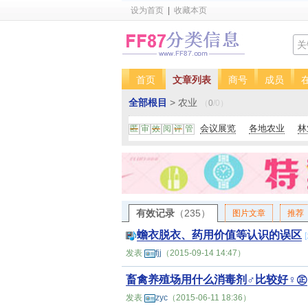
设为首页
|
收藏本页
首页
文章列表
商号
成员
全部根目
> 农业
（
0
/
0
）
会议展览
各地农业
林
匿
审
效
阅
评
管
有效记录
（235）
图片文章
推荐
蟾衣脱衣、药用价值等认识的误区
[
发表
fjj
（2015-09-14 14:47）
畜禽养殖场用什么消毒剂♂比较好♀㊣
发表
zyc
（2015-06-11 18:36）