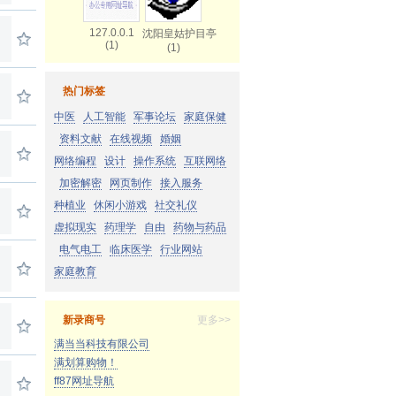
127.0.0.1
沈阳皇姑护目亭
(1)
(1)
热门标签
中医
人工智能
军事论坛
家庭保健
资料文献
在线视频
婚姻
网络编程
设计
操作系统
互联网络
加密解密
网页制作
接入服务
种植业
休闲小游戏
社交礼仪
虚拟现实
药理学
自由
药物与药品
电气电工
临床医学
行业网站
家庭教育
新录商号
更多>>
满当当科技有限公司
满划算购物！
ff87网址导航