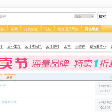
搜索
在线
帮助
分类信息
论坛
给管理员写信
网址导航
业
农业工程
农业实验区
农业资料
水产
土特产
畜牧养殖业
悬赏
水产
]
评论/阅览
0
/1177
[
畜牧养殖业
]
评论/阅览
0
/1154