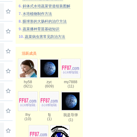
6.
斜体式水培蔬菜管道组装图解
7.
水培植物制作方法
8.
眼球形的大肠杆的治疗方法
9.
蔬菜播种育苗基础知识
10.
蔬菜病虫害常见防治方法
活跃成员
hy58
zyc
my7888
(921)
(609)
(11)
lhy
fjj
我是导弹
(10)
(1)
(1)